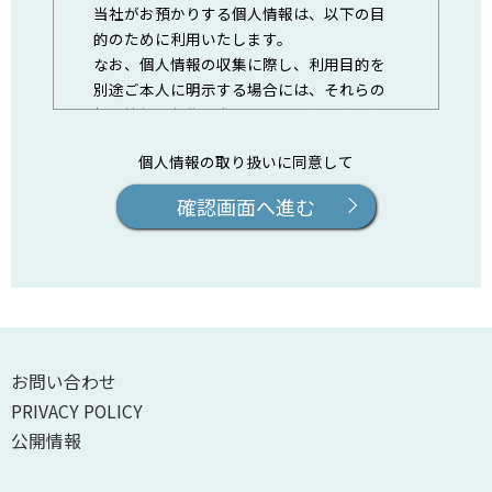
当社がお預かりする個人情報は、以下の目
的のために利用いたします。
なお、個人情報の収集に際し、利用目的を
別途ご本人に明示する場合には、それらの
個人情報は収集の際に明示された目的のた
めに利用いたします。
個人情報の取り扱いに同意して
［個人のお客様の情報］
確認画面へ進む
1-1. 各サービスのご利用者の情報
ご利用登録に関する各種手続き
お申し込みいただいたサービスのご提
供
※ご利用いただくサービスによっては、第
三者へ提供することがございます。詳細は
お問い合わせ
「2-1．各サービスのご利用にあたっての第
PRIVACY POLICY
三者への提供」をご覧ください。
公開情報
お申し込みいただいたサービスに関連
する情報のご案内